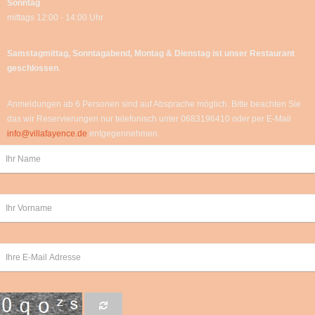
Sonntag
mittags 12:00 - 14:00 Uhr
Samstagmittag, Sonntagabend, Montag & Dienstag
ist unser Restaurant
geschlossen
.
Anmeldungen ab 6 Personen sind auf Absprache möglich. Bitte beachten Sie
das wir Reservierungen nur telefonisch unter 0683196410 oder per E-Mail
info@villafayence.de
entgegennehmen.