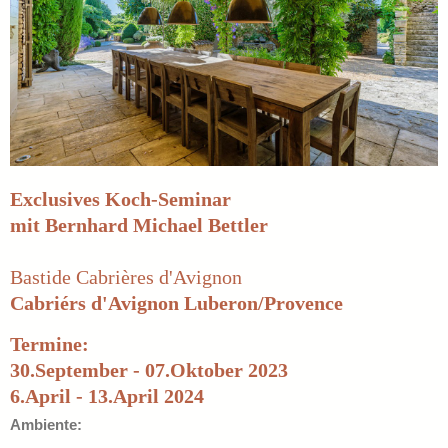
Exclusives Koch-Seminar
mit Bernhard Michael Bettler
Bastide Cabrières d'Avignon
Cabriérs d'Avignon Luberon/Provence
Termine:
30.September - 07.Oktober 2023
6.April - 13.April 2024
Ambiente: