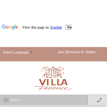
über Bernhard M. Bettler
Select Language
▼
Menu