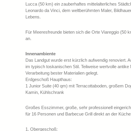
Lucca (50 km) ein zauberhaftes mittelalterliches Städt
Leonardo da Vinci, dem weltberühmten Maler, Bildhauer 
Lebens.
Für Meeresfreunde bieten sich die Orte Viareggio (50 k
an.
Innenambiente
Das Landgut wurde erst kürzlich aufwendig renoviert. A
im typisch toskanischen Stil. Teilweise wertvolle antik
Verarbeitung bester Materialien gelegt.
Erdgeschoß Haupthaus:
1 Junior Suite (40 qm) mit Terracottaboden, großem D
Kamin, Kühlschrank
Großes Esszimmer, große, sehr professionell eingerich
für 16 Personen und Barbecue Grill direkt an der Küche
1. Obergeschoß: