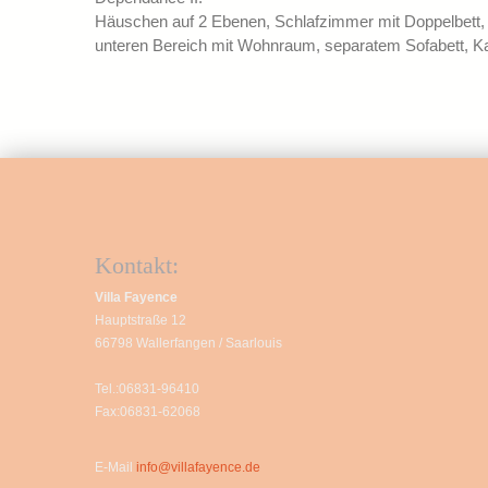
Häuschen auf 2 Ebenen, Schlafzimmer mit Doppelbett,
unteren Bereich mit Wohnraum, separatem Sofabett, K
Kontakt:
Villa Fayence
Hauptstraße 12
66798 Wallerfangen / Saarlouis
Tel.:06831-96410
Fax:06831-62068
E-Mail
info@villafayence.de