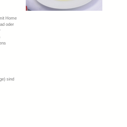
 mit Home
Bad oder
r
n
tens
ge) sind