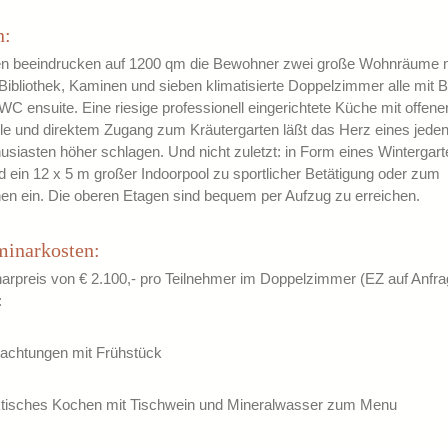
n:
en beeindrucken auf 1200 qm die Bewohner zwei große Wohnräume
ibliothek, Kaminen und sieben klimatisierte Doppelzimmer alle mit 
C ensuite. Eine riesige professionell eingerichtete Küche mit offene
lle und direktem Zugang zum Kräutergarten läßt das Herz eines jede
siasten höher schlagen. Und nicht zuletzt: in Form eines Wintergar
d ein 12 x 5 m großer Indoorpool zu sportlicher Betätigung oder zum
en ein. Die oberen Etagen sind bequem per Aufzug zu erreichen.
minarkosten:
arpreis von € 2.100,- pro Teilnehmer im Doppelzimmer (EZ auf Anfra
:
nachtungen mit Frühstück
aktisches Kochen mit Tischwein und Mineralwasser zum Menu