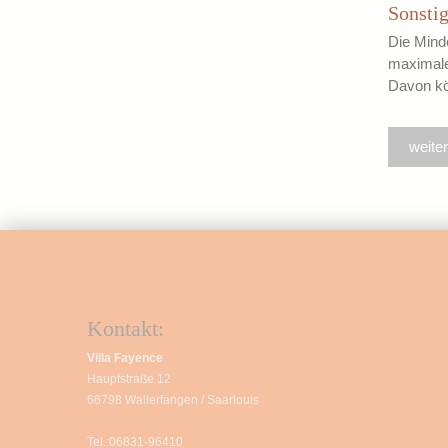
Sonsti
Die Mind
maximale
Davon kö
weiter
Kontakt:
Villa Fayence
Hauptstraße 12
66798 Wallerfangen / Saarlouis
Tel.:06831-96410