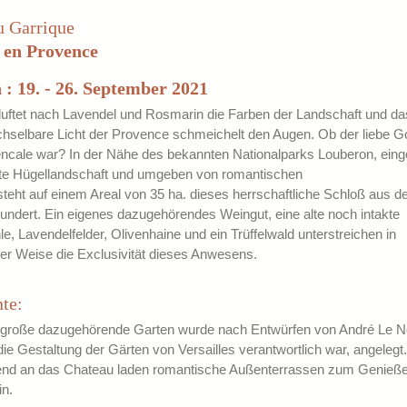
u Garrique
 en Provence
 : 19. - 26. September 2021
 duftet nach Lavendel und Rosmarin die Farben der Landschaft und d
hselbare Licht der Provence schmeichelt den Augen. Ob der liebe G
ncale war? In der Nähe des bekannten Nationalparks Louberon, einge
fte Hügellandschaft und umgeben von romantischen
steht auf einem Areal von 35 ha. dieses herrschaftliche Schloß aus 
undert. Ein eigenes dazugehörendes Weingut, eine alte noch intakte
, Lavendelfelder, Olivenhaine und ein Trüffelwald unterstreichen in
er Weise die Exclusivität dieses Anwesens.
te:
 große dazugehörende Garten wurde nach Entwürfen von André Le Nô
die Gestaltung der Gärten von Versailles verantwortlich war, angelegt.
nd an das Chateau laden romantische Außenterrassen zum Genieß
in.