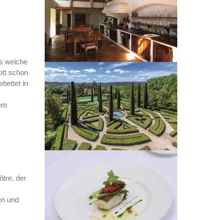
as weiche
ott schon
bettet in
dem
tre, der
en und