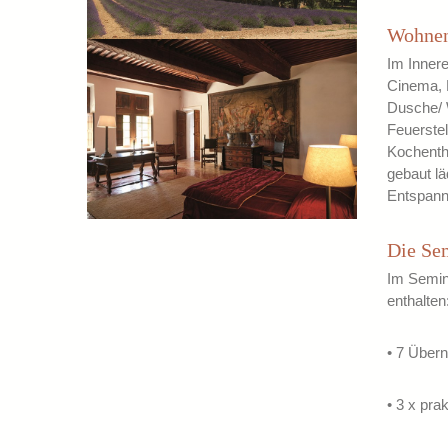
Wohne
Im Inner
Cinema, B
Dusche/ W
Feuerste
Kochenthu
gebaut lä
Entspann
Die Se
Im Semin
enthalten
• 7 Über
• 3 x pr