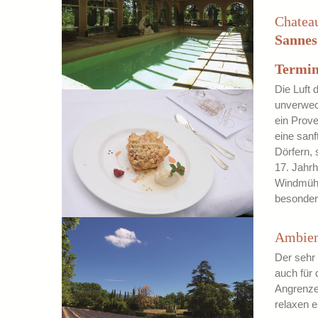
Chatea
Sannes
Termin
Die Luft
unverwec
ein Prove
eine san
Dörfern, 
17. Jahrh
Windmühle
besonder
Ambien
Der sehr
auch für 
Angrenze
relaxen e