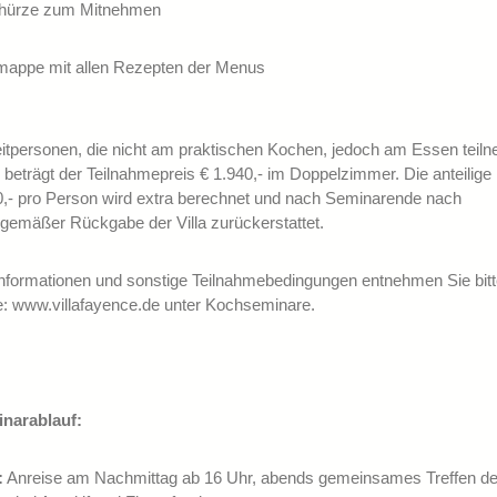
chürze zum Mitnehmen
mappe mit allen Rezepten der Menus
eitpersonen, die nicht am praktischen Kochen, jedoch am Essen teil
beträgt der Teilnahmepreis € 1.940,- im Doppelzimmer. Die anteilige
0,- pro Person wird extra berechnet und nach Seminarende nach
gemäßer Rückgabe der Villa zurückerstattet.
Informationen und sonstige Teilnahmebedingungen entnehmen Sie bitt
 www.villafayence.de unter Kochseminare.
narablauf:
:
Anreise am Nachmittag ab 16 Uhr, abends gemeinsames Treffen de