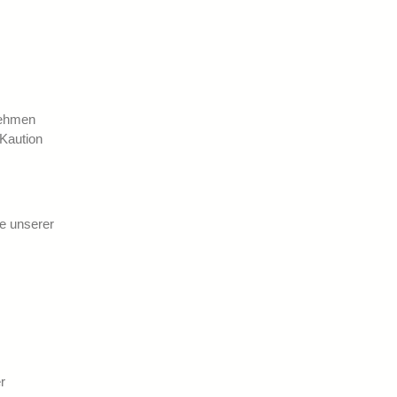
nehmen
 Kaution
e unserer
r