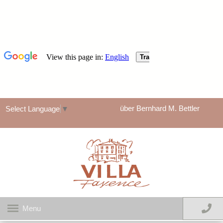
über Bernhard M. Bettler
Select Language
▼
Menu