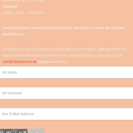
abends 18:30 - 21:30 Uhr
Sonntag
mittags 12:00 - 14:00 Uhr
Samstagmittag, Sonntagabend, Montag & Dienstag
ist unser Restaurant
geschlossen
.
Anmeldungen ab 6 Personen sind auf Absprache möglich. Bitte beachten Sie
das wir Reservierungen nur telefonisch unter 0683196410 oder per E-Mail
info@villafayence.de
entgegennehmen.