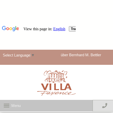
über Bernhard M. Bettler
Select Language
▼
Menu