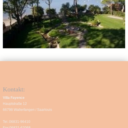
Kontakt:
Villa Fayence
Hauptstraße 12
66798 Wallerfangen / Saarlouis
Tel.:06831-96410
Fax:06831-62068