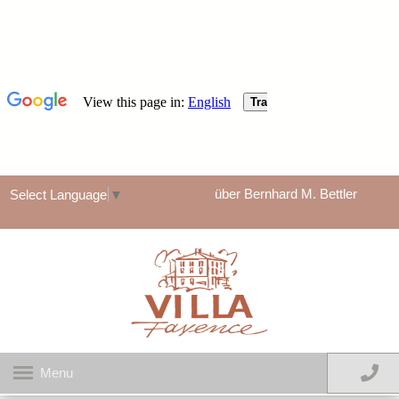
über Bernhard M. Bettler
Select Language
▼
Menu